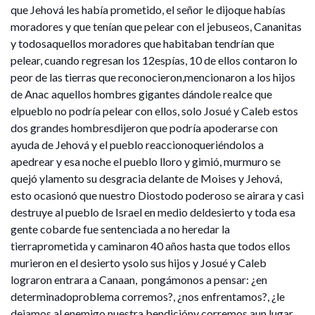
que Jehová les había prometido, el señor le dijoque habías
moradores y que tenían que pelear con el jebuseos, Cananitas
y todosaquellos moradores que habitaban tendrían que
pelear, cuando regresan los 12espías, 10 de ellos contaron lo
peor de las tierras que reconocieron,mencionaron a los hijos
de Anac aquellos hombres gigantes dándole realce que
elpueblo no podría pelear con ellos, solo Josué y Caleb estos
dos grandes hombresdijeron que podría apoderarse con
ayuda de Jehová y el pueblo reaccionoqueriéndolos a
apedrear y esa noche el pueblo lloro y gimió, murmuro se
quejó ylamento su desgracia delante de Moises y Jehová,
esto ocasionó que nuestro Diostodo poderoso se airara y casi
destruye al pueblo de Israel en medio deldesierto y toda esa
gente cobarde fue sentenciada a no heredar la
tierraprometida y caminaron 40 años hasta que todos ellos
murieron en el desierto ysolo sus hijos y Josué y Caleb
lograron entrara a Canaan, pongámonos a pensar: ¿en
determinadoproblema corremos?, ¿nos enfrentamos?, ¿le
dejamos al enemigo nuestra bendicióny corremos aun lugar