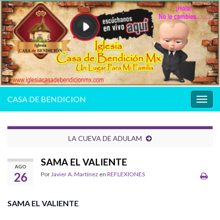
CASA DE BENDICION
Alter
la
nave
LA CUEVA DE ADULAM
SAMA EL VALIENTE
AGO
26
Por
Javier A. Martínez
en
REFLEXIONES
SAMA EL VALIENTE