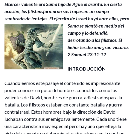
Eltercer valiente era Sama hijo de Agué el ararita. En cierta
ocasión, los filisteosformaron sus tropas en un campo
sembrado de lentejas. El ejército de Israel
huyó ante ellos, pero
Sama se plantó en medio del
campo y lo defendió,
derrotando a los filisteos. El
Señor les dio una gran victoria.
2 Samuel 23:11-12
INTRODUCCIÓN
Cuandoleemos este pasaje el contenido es impresionante
poder conocer un poco dehombres conocidos como los
valientes de David, hombres de guerra, adiestradospara la
batalla. Los filisteos estaban en constante batalla y guerra
contraIsrael. Estos hombres bajo la dirección de David
luchaban contra sus enemigosvalientemente. Cada uno tiene
una característica muy especial pero hay uno querefleja la
vida del creyente en determinadas situaciones en la que hay