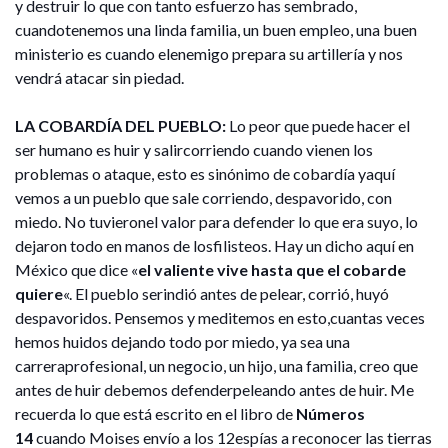
y destruir lo que con tanto esfuerzo has sembrado,
cuandotenemos una linda familia, un buen empleo, una buen
ministerio es cuando elenemigo prepara su artillería y nos
vendrá atacar sin piedad.
LA COBARDÍA DEL PUEBLO:
Lo peor que puede hacer el
ser humano es huir y salircorriendo cuando vienen los
problemas o ataque, esto es sinónimo de cobardía yaquí
vemos a un pueblo que sale corriendo, despavorido, con
miedo. No tuvieronel valor para defender lo que era suyo, lo
dejaron todo en manos de losfilisteos. Hay un dicho aquí en
México que dice «
el valiente vive hasta que el cobarde
quiere
«. El pueblo serindió antes de pelear, corrió, huyó
despavoridos. Pensemos y meditemos en esto,cuantas veces
hemos huidos dejando todo por miedo, ya sea una
carreraprofesional, un negocio, un hijo, una familia, creo que
antes de huir debemos defenderpeleando antes de huir. Me
recuerda lo que está escrito en el libro de
Números
14
cuando Moises envío a los 12espías a reconocer las tierras