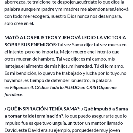
aborrezca, te traicione, te despojen,acuérdate lo que dice la
palabra aunque mi padre y mi madres me abandonarenJehová
con todo me recogerá, nuestro Dios nunca nos desampara,
solo cree en él.
MATÓ A LOS FILISTEOS Y JEHOVÁ LEDIO LA VICTORIA
SOBRE SUS ENEMIGOS:
Tal vez Sama dijo: tal vez muera en
el intento, pero no importa. Mejor muero enel intento que
otros mueran de hambre. Tal vez dijo: es mi campo, mis
lentejas,el alimento de mis hijos, mi heredad. Tú di lo mismo.
Es mi bendición, lo queyo he trabajado y lucha por lo tuyo, no
huyamos, es tiempo de defender lonuestro, la palabra
en
Filipenses 4:13 dice Todo lo PUEDO en CRISTOque me
fortalece.
¿
QUÉ INSPIRACIÓN TENÍA SAMA
?: ¿
Qué impulsó a Sama
a tomar taldeterminación
?, lo que puedo asegurarte que lo
impulso fue es que tuvo unguía, un tutor, un mentor llamado
David, este David era su ejemplo, porquedesde muy joven