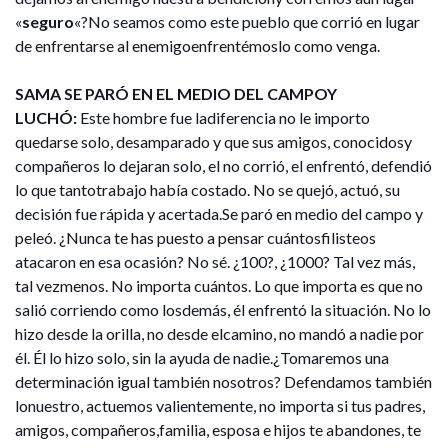
«
seguro
«?No seamos como este pueblo que corrió en lugar
de enfrentarse al enemigoenfrentémoslo como venga.
SAMA SE PARÓ EN EL MEDIO DEL CAMPOY
LUCHÓ:
Este hombre fue ladiferencia no le importo
quedarse solo, desamparado y que sus amigos, conocidosy
compañeros lo dejaran solo, el no corrió, el enfrentó, defendió
lo que tantotrabajo había costado. No se quejó, actuó, su
decisión fue rápida y acertada.Se paró en medio del campo y
peleó. ¿Nunca te has puesto a pensar cuántosfilisteos
atacaron en esa ocasión? No sé. ¿100?, ¿1000? Tal vez más,
tal vezmenos. No importa cuántos. Lo que importa es que no
salió corriendo como losdemás, él enfrentó la situación. No lo
hizo desde la orilla, no desde elcamino, no mandó a nadie por
él. Él lo hizo solo, sin la ayuda de nadie.¿Tomaremos una
determinación igual también nosotros? Defendamos también
lonuestro, actuemos valientemente, no importa si tus padres,
amigos, compañeros,familia, esposa e hijos te abandones, te