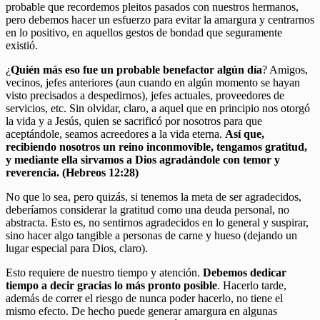
probable que recordemos pleitos pasados con nuestros hermanos,
pero debemos hacer un esfuerzo para evitar la amargura y centrarnos
en lo positivo, en aquellos gestos de bondad que seguramente
existió.
¿
Quién más eso fue un probable benefactor algún día
? Amigos,
vecinos, jefes anteriores (aun cuando en algún momento se hayan
visto precisados a despedirnos), jefes actuales, proveedores de
servicios, etc. Sin olvidar, claro, a aquel que en principio nos otorgó
la vida y a Jesús, quien se sacrificó por nosotros para que
aceptándole, seamos acreedores a la vida eterna.
Así que,
recibiendo nosotros un reino inconmovible, tengamos gratitud,
y mediante ella sirvamos a Dios agradándole con temor y
reverencia. (Hebreos 12:28)
No que lo sea, pero quizás, si tenemos la meta de ser agradecidos,
deberíamos considerar la gratitud como una deuda personal, no
abstracta. Esto es, no sentirnos agradecidos en lo general y suspirar,
sino hacer algo tangible a personas de carne y hueso (dejando un
lugar especial para Dios, claro).
Esto requiere de nuestro tiempo y atención.
Debemos dedicar
tiempo a decir gracias lo más pronto posible
. Hacerlo tarde,
además de correr el riesgo de nunca poder hacerlo, no tiene el
mismo efecto. De hecho puede generar amargura en algunas