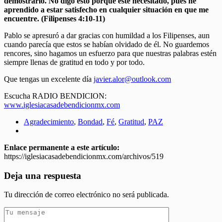
demostrarlo. No digo esto porque esté necesitado, pues he
aprendido a estar satisfecho en cualquier situación en que me
encuentre. (Filipenses 4:10-11)
Pablo se apresuró a dar gracias con humildad a los Filipenses, aun
cuando parecía que estos se habían olvidado de él. No guardemos
rencores, sino hagamos un esfuerzo para que nuestras palabras estén
siempre llenas de gratitud en todo y por todo.
Que tengas un excelente día
javier.alor@outlook.com
Escucha RADIO BENDICION:
www.iglesiacasadebendicionmx.com
Agradecimiento
,
Bondad
,
Fé
,
Gratitud
,
PAZ
Enlace permanente a este artículo:
https://iglesiacasadebendicionmx.com/archivos/519
Deja una respuesta
Tu dirección de correo electrónico no será publicada.