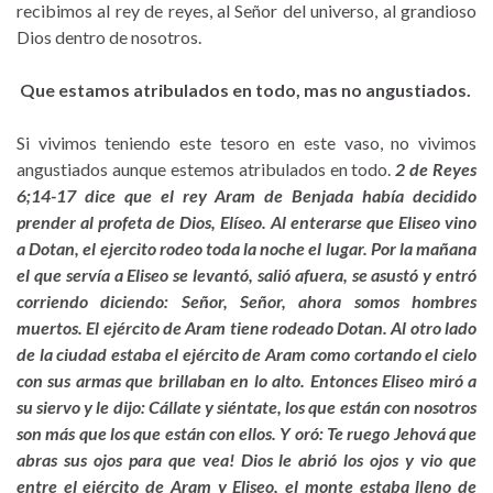
recibimos al rey de reyes, al Señor del universo, al grandioso
Dios dentro de nosotros.
Que estamos atribulados en todo, mas no angustiados.
Si vivimos teniendo este tesoro en este vaso, no vivimos
angustiados aunque estemos atribulados en todo.
2 de Reyes
6;14-17 dice que el rey Aram de Benjada había decidido
prender al profeta de Dios, Elíseo. Al enterarse que Eliseo vino
a Dotan, el ejercito rodeo toda la noche el lugar. Por la mañana
el que servía a Eliseo se levantó, salió afuera, se asustó y entró
corriendo diciendo: Señor, Señor, ahora somos hombres
muertos. El ejército de Aram tiene rodeado Dotan. Al otro lado
de la ciudad estaba el ejército de Aram como cortando el cielo
con sus armas que brillaban en lo alto. Entonces Eliseo miró a
su siervo y le dijo: Cállate y siéntate, los que están con nosotros
son más que los que están con ellos. Y oró: Te ruego Jehová que
abras sus ojos para que vea! Dios le abrió los ojos y vio que
entre el ejército de Aram y Eliseo, el monte estaba lleno de