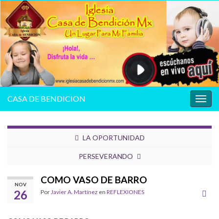
CASA DE BENDICION
Alter
la
nave
LA OPORTUNIDAD
PERSEVERANDO
COMO VASO DE BARRO
NOV
26
Por
Javier A. Martínez
en
REFLEXIONES