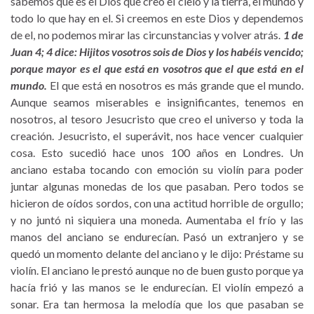
sabemos que es el Dios que creó el cielo y la tierra, el mundo y
todo lo que hay en el. Si creemos en este Dios y dependemos
de el, no podemos mirar las circunstancias y volver atrás.
1 de
Juan 4; 4 dice: Hijitos vosotros sois de Dios y los habéis vencido;
porque mayor es el que está en vosotros que el que está en el
mundo.
El que está en nosotros es más grande que el mundo.
Aunque seamos miserables e insignificantes, tenemos en
nosotros, al tesoro Jesucristo que creo el universo y toda la
creación. Jesucristo, el superávit, nos hace vencer cualquier
cosa. Esto sucedió hace unos 100 años en Londres. Un
anciano estaba tocando con emoción su violín para poder
juntar algunas monedas de los que pasaban. Pero todos se
hicieron de oídos sordos, con una actitud horrible de orgullo;
y no juntó ni siquiera una moneda. Aumentaba el frío y las
manos del anciano se endurecían. Pasó un extranjero y se
quedó un momento delante del anciano y le dijo: Préstame su
violín. El anciano le prestó aunque no de buen gusto porque ya
hacía frió y las manos se le endurecían. El violín empezó a
sonar. Era tan hermosa la melodía que los que pasaban se