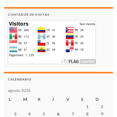
CONTADOR DE VISITAS
CALENDARIO
agosto 2026
L
M
X
J
V
S
D
1
2
3
4
5
6
7
8
9