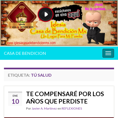
CASA DE BENDICION
Alter
la
nave
ETIQUETA:
TÚ SALUD
TE COMPENSARÉ POR LOS
ENE
10
AÑOS QUE PERDISTE
Por
Javier A. Martínez
en
REFLEXIONES