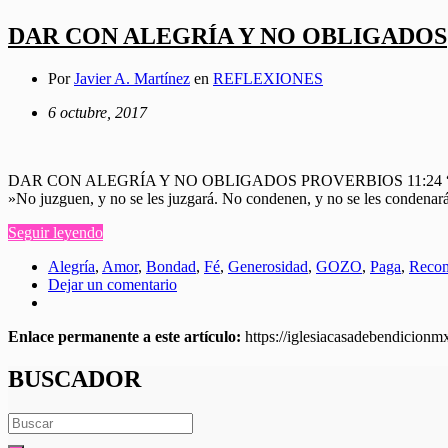
DAR CON ALEGRÍA Y NO OBLIGADOS
Por
Javier A. Martínez
en
REFLEXIONES
6 octubre, 2017
DAR CON ALEGRÍA Y NO OBLIGADOS PROVERBIOS 11:24 “Hay quienes 
»No juzguen, y no se les juzgará. No condenen, y no se les condenar
Seguir leyendo
Alegría
,
Amor
,
Bondad
,
Fé
,
Generosidad
,
GOZO
,
Paga
,
Reco
Dejar un comentario
Enlace permanente a este artículo:
https://iglesiacasadebendicion
BUSCADOR
Search
for: