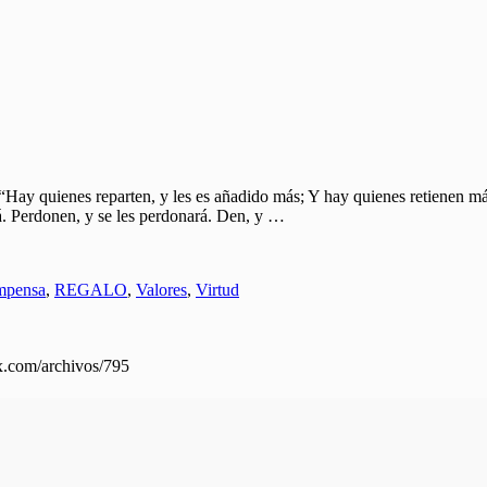
reparten, y les es añadido más; Y hay quienes retienen más de 
á. Perdonen, y se les perdonará. Den, y …
mpensa
,
REGALO
,
Valores
,
Virtud
mx.com/archivos/795