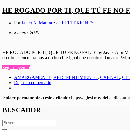
HE ROGADO POR TI, QUE TÚ FE NO 
Por
Javier A. Martínez
en
REFLEXIONES
8 enero, 2020
HE ROGADO POR TI, QUE TÚ FE NO FALTE by Javier Alor Martínez LU
escrituras encontramos a un hombre igual que nosotros llamado Pedro
Seguir leyendo
AMARGAMENTE
,
ARREPENTIMIENTO
,
CARNAL
,
CE
Dejar un comentario
Enlace permanente a este artículo:
https://iglesiacasadebendicion
BUSCADOR
Search
for: