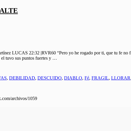
FALTE
CAS 22:32 |RVR60 “Pero yo he rogado por ti, que tu fe no falte; 
 el tuvo sus puntos fuertes y …
FAS
,
DEBILIDAD
,
DESCUIDO
,
DIABLO
,
Fé
,
FRAGIL
,
LLORAR
mx.com/archivos/1059