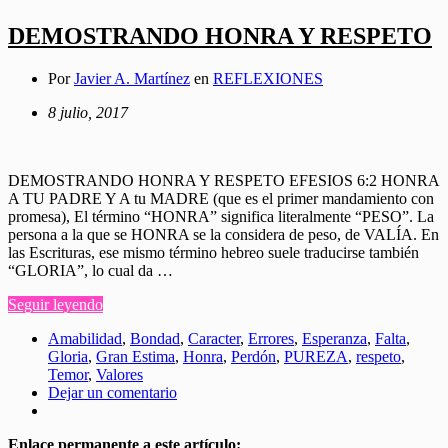
DEMOSTRANDO HONRA Y RESPETO
Por
Javier A. Martínez
en
REFLEXIONES
8 julio, 2017
DEMOSTRANDO HONRA Y RESPETO EFESIOS 6:2 HONRA
A TU PADRE Y A tu MADRE (que es el primer mandamiento con
promesa), El término “HONRA” significa literalmente “PESO”. La
persona a la que se HONRA se la considera de peso, de VALÍA. En
las Escrituras, ese mismo término hebreo suele traducirse también
“GLORIA”, lo cual da …
Seguir leyendo
Amabilidad
,
Bondad
,
Caracter
,
Errores
,
Esperanza
,
Falta
,
Gloria
,
Gran Estima
,
Honra
,
Perdón
,
PUREZA
,
respeto
,
Temor
,
Valores
Dejar un comentario
Enlace permanente a este artículo: